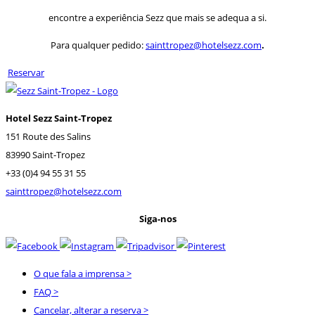
encontre a experiência Sezz que mais se adequa a si.
Para qualquer pedido:
sainttropez@hotelsezz.com
.
Reservar
Hotel Sezz Saint-Tropez
151 Route des Salins
83990 Saint-Tropez
+33 (0)4 94 55 31 55
sainttropez@hotelsezz.com
Siga-nos
O que fala a imprensa
>
FAQ
>
Cancelar, alterar a reserva
>