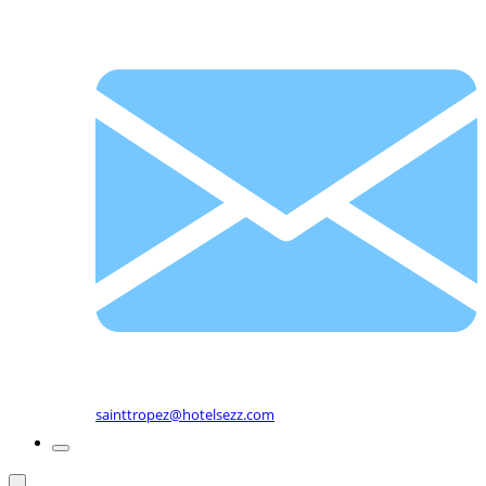
sainttropez@hotelsezz.com