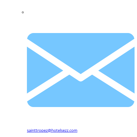
sainttropez@hotelsezz.com