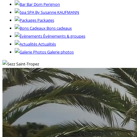
Bar Dom Perignon
SPA By Susanne KAUFMANN
Packages
Bons cadeaux
Événements & groupes
Actualités
Galerie photos