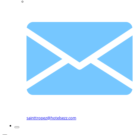
sainttropez@hotelsezz.com