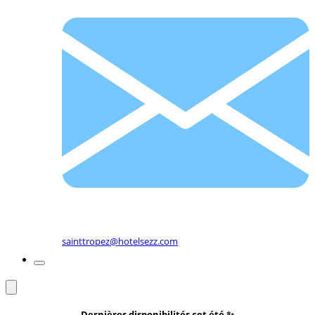
sainttropez@hotelsezz.com
Dernières disponibilités cet été
✨