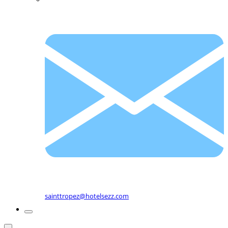
sainttropez@hotelsezz.com