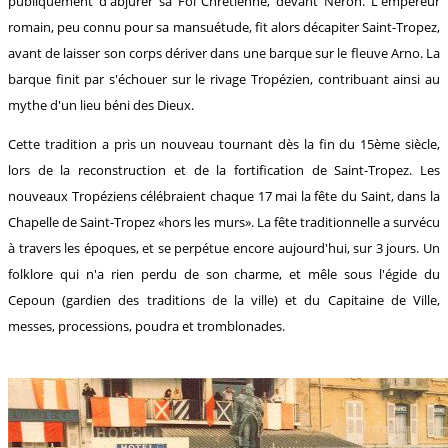
publiquement d'abjurer sa Foi Chrétienne, devant Néron. L'empereur
romain, peu connu pour sa mansuétude, fit alors décapiter Saint-Tropez,
avant de laisser son corps dériver dans une barque sur le fleuve Arno. La
barque finit par s'échouer sur le rivage Tropézien, contribuant ainsi au
mythe d'un lieu béni des Dieux.
Cette tradition a pris un nouveau tournant dès la fin du 15ème siècle,
lors de la reconstruction et de la fortification de Saint-Tropez. Les
nouveaux Tropéziens célébraient chaque 17 mai la fête du Saint, dans la
Chapelle de Saint-Tropez «hors les murs». La fête traditionnelle a survécu
à travers les époques, et se perpétue encore aujourd'hui, sur 3 jours. Un
folklore qui n'a rien perdu de son charme, et mêle sous l'égide du
Cepoun (gardien des traditions de la ville) et du Capitaine de Ville,
messes, processions, poudra et tromblonades.