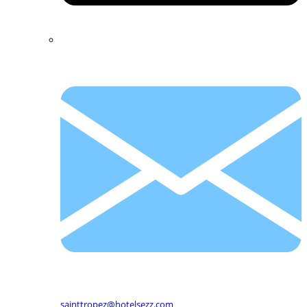
sainttropez@hotelsezz.com