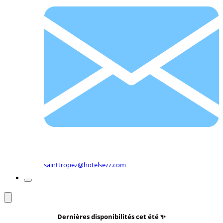
sainttropez@hotelsezz.com
Dernières disponibilités cet été
✨