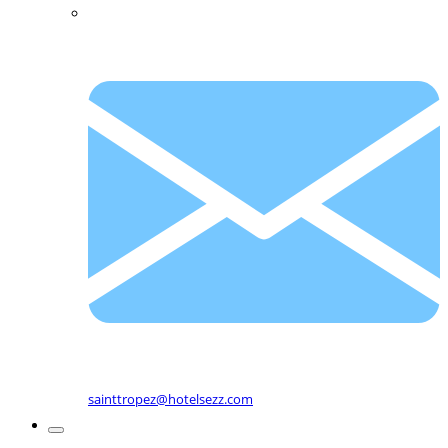
sainttropez@hotelsezz.com