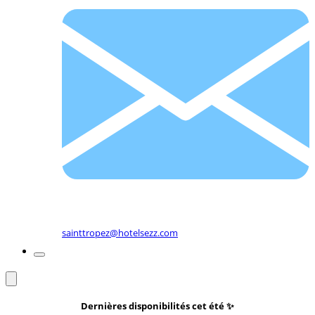
sainttropez@hotelsezz.com
Dernières disponibilités cet été
✨