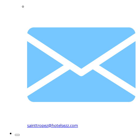
sainttropez@hotelsezz.com