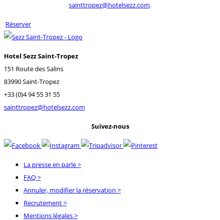
sainttropez@hotelsezz.com
.
Réserver
Hotel Sezz Saint-Tropez
151 Route des Salins
83990 Saint-Tropez
+33 (0)4 94 55 31 55
sainttropez@hotelsezz.com
Suivez-nous
La presse en parle
>
FAQ
>
Annuler, modifier la réservation
>
Recrutement
>
Mentions légales
>