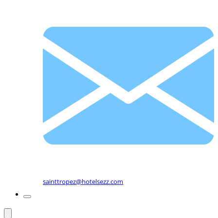
sainttropez@hotelsezz.com