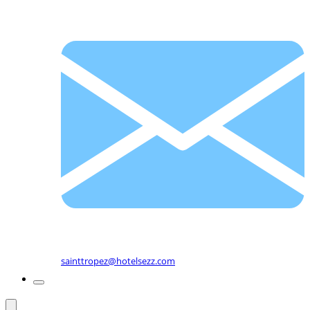
sainttropez@hotelsezz.com