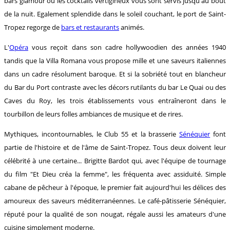
bars glamour où les cocktails vertigineux vous sont servis jusqu'au bout
de la nuit. Egalement splendide dans le soleil couchant, le port de Saint-
Tropez regorge de
bars et restaurants
animés.
L'
Opéra
vous reçoit dans son cadre hollywoodien des années 1940
tandis que la Villa Romana vous propose mille et une saveurs italiennes
dans un cadre résolument baroque. Et si la sobriété tout en blancheur
du Bar du Port contraste avec les décors rutilants du bar Le Quai ou des
Caves du Roy, les trois établissements vous entraîneront dans le
tourbillon de leurs folles ambiances de musique et de rires.
Mythiques, incontournables, le Club 55 et la brasserie
Sénéquier
font
partie de l'histoire et de l'âme de Saint-Tropez. Tous deux doivent leur
célébrité à une certaine... Brigitte Bardot qui, avec l'équipe de tournage
du film "Et Dieu créa la femme", les fréquenta avec assiduité. Simple
cabane de pêcheur à l'époque, le premier fait aujourd'hui les délices des
amoureux des saveurs méditerranéennes. Le café-pâtisserie Sénéquier,
réputé pour la qualité de son nougat, régale aussi les amateurs d'une
cuisine simplement moderne.