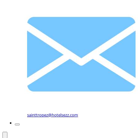
sainttropez@hotelsezz.com