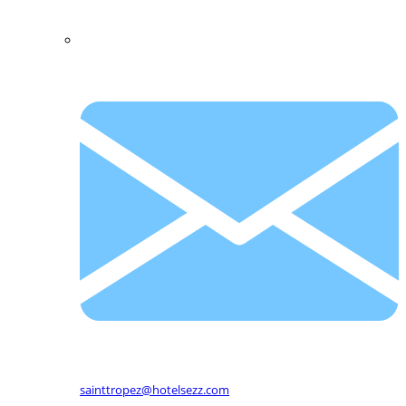
sainttropez@hotelsezz.com