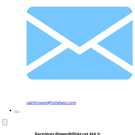
sainttropez@hotelsezz.com
Dernières disponibilités cet été
✨