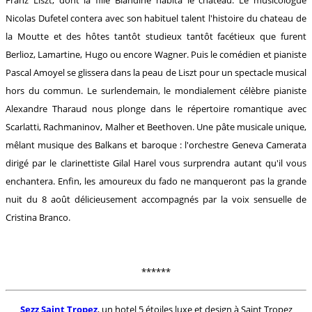
Nicolas Dufetel contera avec son habituel talent l'histoire du chateau de
la Moutte et des hôtes tantôt studieux tantôt facétieux que furent
Berlioz, Lamartine, Hugo ou encore Wagner. Puis le comédien et pianiste
Pascal Amoyel se glissera dans la peau de Liszt pour un spectacle musical
hors du commun. Le surlendemain, le mondialement célèbre pianiste
Alexandre Tharaud nous plonge dans le répertoire romantique avec
Scarlatti, Rachmaninov, Malher et Beethoven. Une pâte musicale unique,
mêlant musique des Balkans et baroque : l'orchestre Geneva Camerata
dirigé par le clarinettiste Gilal Harel vous surprendra autant qu'il vous
enchantera. Enfin, les amoureux du fado ne manqueront pas la grande
nuit du 8 août délicieusement accompagnés par la voix sensuelle de
Cristina Branco.
******
Sezz Saint Tropez
, un hotel 5 étoiles luxe et design à Saint Tropez