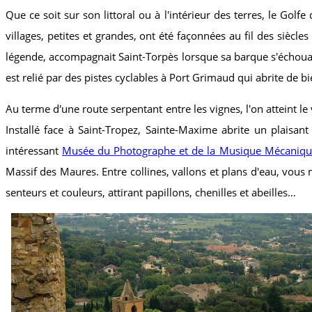
Que ce soit sur son littoral ou à l'intérieur des terres, le Golf
villages, petites et grandes, ont été façonnées au fil des sièc
légende, accompagnait Saint-Torpès lorsque sa barque s'échoua 
est relié par des pistes cyclables à Port Grimaud qui abrite de bi
Au terme d'une route serpentant entre les vignes, l'on atteint le
Installé face à Saint-Tropez, Sainte-Maxime abrite un plaisant
intéressant
Musée du Photographe et de la Musique Mécaniqu
Massif des Maures. Entre collines, vallons et plans d'eau, vous 
senteurs et couleurs, attirant papillons, chenilles et abeilles…