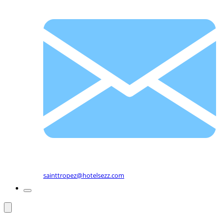
sainttropez@hotelsezz.com