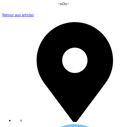
~oOo~
Retour aux articles