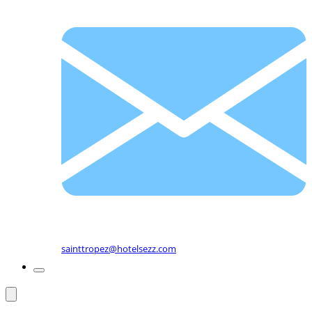
sainttropez@hotelsezz.com