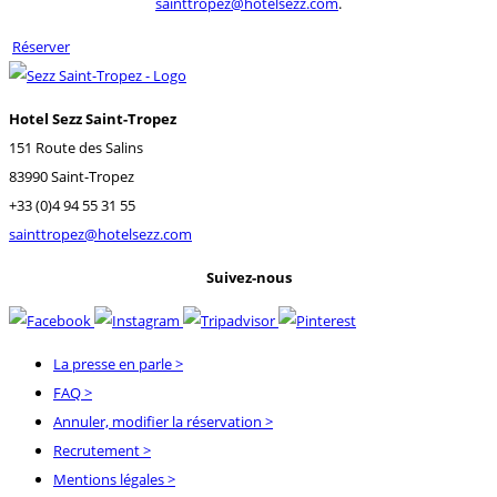
sainttropez@hotelsezz.com
.
Réserver
Hotel Sezz Saint-Tropez
151 Route des Salins
83990 Saint-Tropez
+33 (0)4 94 55 31 55
sainttropez@hotelsezz.com
Suivez-nous
La presse en parle
>
FAQ
>
Annuler, modifier la réservation
>
Recrutement
>
Mentions légales
>