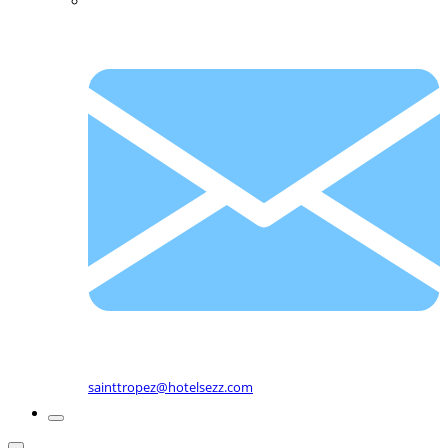
sainttropez@hotelsezz.com